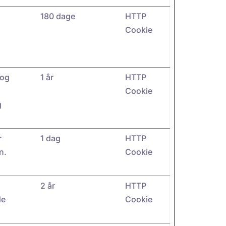
180 dage
HTTP
Cookie
 og
1 år
HTTP
Cookie
g
r
1 dag
HTTP
n.
Cookie
2 år
HTTP
de
Cookie