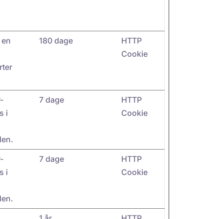
 en
180 dage
HTTP
Cookie
rter
-
7 dage
HTTP
s i
Cookie
den.
-
7 dage
HTTP
s i
Cookie
den.
1 år
HTTP