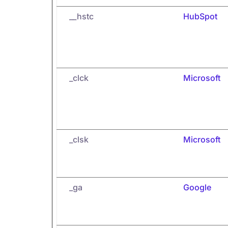
__hstc
HubSpot
_clck
Microsoft
_clsk
Microsoft
_ga
Google