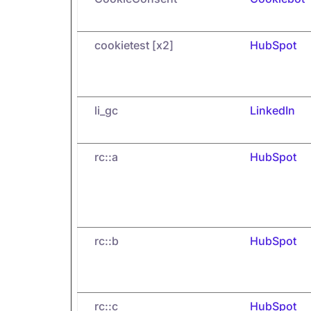
cookietest [x2]
HubSpot
li_gc
LinkedIn
rc::a
HubSpot
rc::b
HubSpot
rc::c
HubSpot