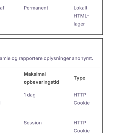
 af
Permanent
Lokalt
HTML-
lager
dsamle og rapportere oplysninger anonymt.
Maksimal
Type
opbevaringstid
1 dag
HTTP
I
Cookie
Session
HTTP
Cookie