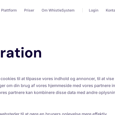
Plattform
Priser
Om WhistleSystem
Login
Kont
ration
ies til at tilpasse vores indhold og annoncer, til at vise di
nger om din brug af vores hjemmeside med vores partnere in
res partnere kan kombinere disse data med andre oplysning
ebsteder til at gøre en brugers oplevelse mere effektiv.