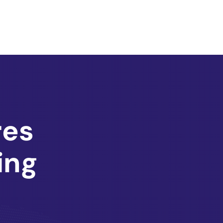
res
ing