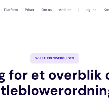
Platform
Priser
Om os
Artikler
Log ind
Kon
WHISTLEBLOWERGUIDEN
g for et overblik 
tleblowerordni