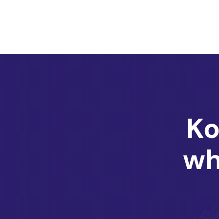
Ko
wh