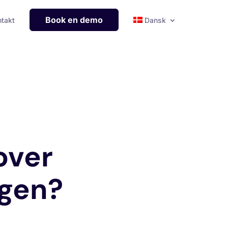
Book en demo
takt
Dansk
over
ngen?